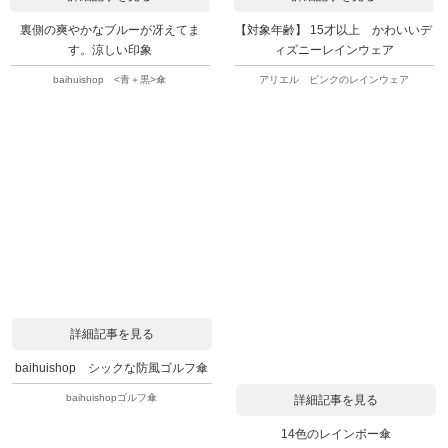
裏側の爽やかなブルーが冴えてま
【対象年齢】 15才以上 かわいいデ
す。涼しい印象
ィズニーレインウェア
baihuishop <青＋黒>傘
アリエル ピンクのレインウェア
詳細記事を見る
baihuishop シックな防風ゴルフ傘
baihuishopゴルフ傘
詳細記事を見る
14色のレインボー傘