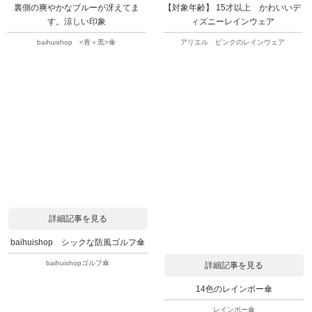
裏側の爽やかなブルーが冴えてま
【対象年齢】 15才以上 かわいいデ
す。涼しい印象
ィズニーレインウェア
baihuishop <青＋黒>傘
アリエル ピンクのレインウェア
詳細記事を見る
baihuishop シックな防風ゴルフ傘
baihuishopゴルフ傘
詳細記事を見る
14色のレインボー傘
レインボー傘