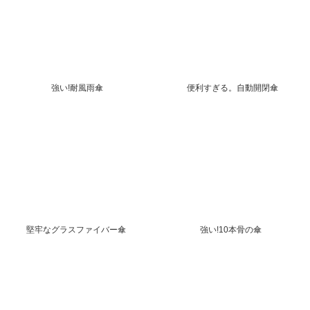
強い!耐風雨傘
便利すぎる。自動開閉傘
堅牢なグラスファイバー傘
強い!10本骨の傘