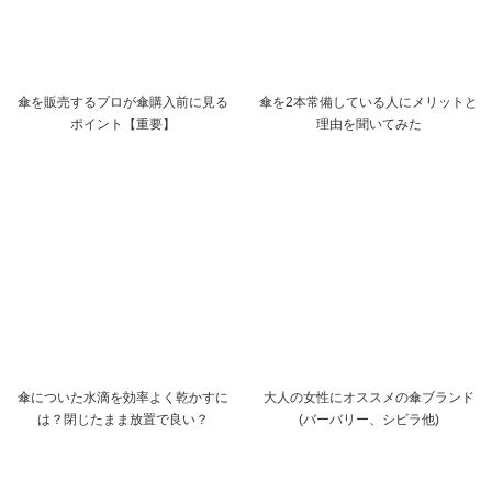
傘を販売するプロが傘購入前に見る
傘を2本常備している人にメリットと
ポイント【重要】
理由を聞いてみた
傘についた水滴を効率よく乾かすに
大人の女性にオススメの傘ブランド
は？閉じたまま放置で良い？
(バーバリー、シビラ他)