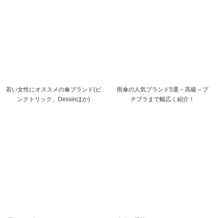
若い女性にオススメの傘ブランド(ピ
雨傘の人気ブランド5選 – 高級～プ
ンクトリック、Dessinほか)
チプラまで幅広く紹介！